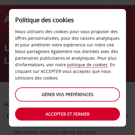
Politique des cookies
Menu
Nous utilisons des cookies pour vous proposer des
Welcome
offres personnalisées, pour des raisons analytiques
to
Location de voiture
et pour améliorer votre expérience sur notre site.
Avis
Nous partageons également nos données avec des
Lippstadt
partenaires publicitaires et analytiques. Pour plus
d’informations, voir notre
politique de cookies
. En
cliquant sur ACCEPTER vous acceptez que nous
utilisions des cookies.
VOITURE
UTILITAIRE
GÉRER VOS PRÉFÉRENCES
AGENCE DE DÉPART
ACCEPTER ET FERMER
Sélectionnez une autre agence de retour