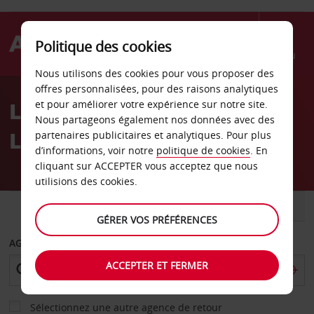
Politique des cookies
Menu
Nous utilisons des cookies pour vous proposer des
Welcome
offres personnalisées, pour des raisons analytiques
to
Location de voiture
et pour améliorer votre expérience sur notre site.
Avis
Nous partageons également nos données avec des
Landshut
partenaires publicitaires et analytiques. Pour plus
d’informations, voir notre
politique de cookies
. En
cliquant sur ACCEPTER vous acceptez que nous
utilisions des cookies.
VOITURE
UTILITAIRE
GÉRER VOS PRÉFÉRENCES
AGENCE DE DÉPART
ACCEPTER ET FERMER
Sélectionnez une autre agence de retour