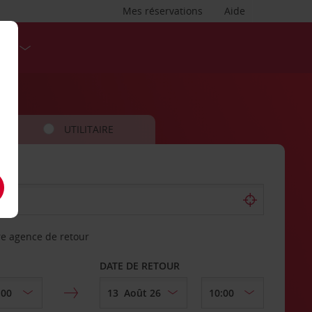
Mes réservations
Aide
SES
UTILITAIRE
re agence de retour
DATE DE RETOUR