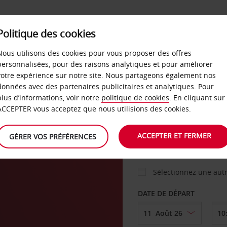
Politique des cookies
 PLANS
LIBRE-SERVICE
PRODUITS
ENTREPRI
Nous utilisons des cookies pour vous proposer des offres
personnalisées, pour des raisons analytiques et pour améliorer
votre expérience sur notre site. Nous partageons également nos
ture
données avec des partenaires publicitaires et analytiques. Pour
VOITURE
plus d’informations, voir notre
politique de cookies
. En cliquant sur
ACCEPTER vous acceptez que nous utilisions des cookies.
AGENCE DE DÉPART
ACCEPTER ET FERMER
GÉRER VOS PRÉFÉRENCES
Sélectionnez une aut
DATE DE DÉPART