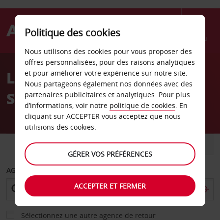
Politique des cookies
Menu
Nous utilisons des cookies pour vous proposer des
Welcome
offres personnalisées, pour des raisons analytiques
to
Location de voiture Bad
et pour améliorer votre expérience sur notre site.
Avis
Nous partageons également nos données avec des
Salzungen
partenaires publicitaires et analytiques. Pour plus
d’informations, voir notre
politique de cookies
. En
cliquant sur ACCEPTER vous acceptez que nous
utilisions des cookies.
VOITURE
UTILITAIRE
GÉRER VOS PRÉFÉRENCES
AGENCE DE DÉPART
ACCEPTER ET FERMER
Sélectionnez une autre agence de retour