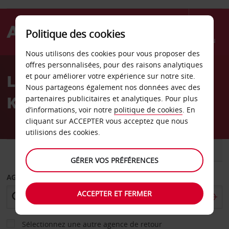
Politique des cookies
Menu
Nous utilisons des cookies pour vous proposer des
Welcome
offres personnalisées, pour des raisons analytiques
to
Location de voiture
et pour améliorer votre expérience sur notre site.
Avis
Nous partageons également nos données avec des
Knoxville
partenaires publicitaires et analytiques. Pour plus
d’informations, voir notre
politique de cookies
. En
cliquant sur ACCEPTER vous acceptez que nous
utilisions des cookies.
VOITURE
UTILITAIRE
GÉRER VOS PRÉFÉRENCES
AGENCE DE DÉPART
ACCEPTER ET FERMER
Sélectionnez une autre agence de retour