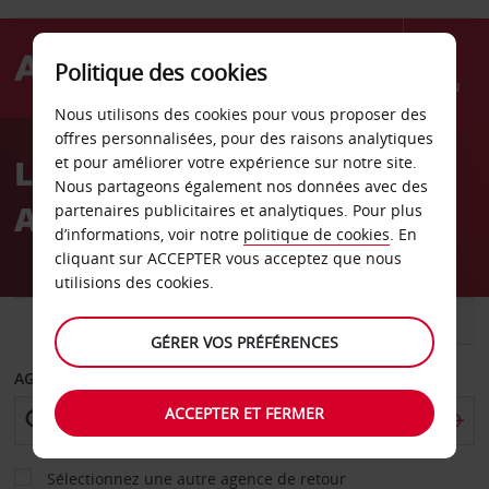
Politique des cookies
Menu
Nous utilisons des cookies pour vous proposer des
Welcome
offres personnalisées, pour des raisons analytiques
to
Location de voiture
et pour améliorer votre expérience sur notre site.
Avis
Nous partageons également nos données avec des
Aéroport de Trenton
partenaires publicitaires et analytiques. Pour plus
d’informations, voir notre
politique de cookies
. En
cliquant sur ACCEPTER vous acceptez que nous
utilisions des cookies.
VOITURE
UTILITAIRE
GÉRER VOS PRÉFÉRENCES
AGENCE DE DÉPART
ACCEPTER ET FERMER
Sélectionnez une autre agence de retour