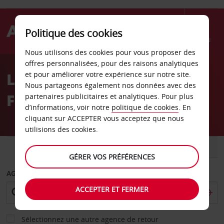
Politique des cookies
Menu
Nous utilisons des cookies pour vous proposer des
Welcome
offres personnalisées, pour des raisons analytiques
to
Location de voiture
et pour améliorer votre expérience sur notre site.
Avis
Nous partageons également nos données avec des
Fairview Heights
partenaires publicitaires et analytiques. Pour plus
d’informations, voir notre
politique de cookies
. En
cliquant sur ACCEPTER vous acceptez que nous
utilisions des cookies.
VOITURE
UTILITAIRE
GÉRER VOS PRÉFÉRENCES
AGENCE DE DÉPART
ACCEPTER ET FERMER
Sélectionnez une autre agence de retour