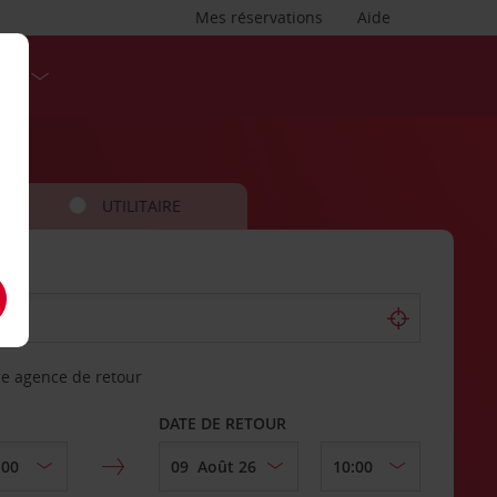
Mes réservations
Aide
SES
UTILITAIRE
re agence de retour
DATE DE RETOUR