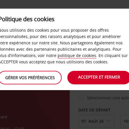
Politique des cookies
 PLANS
LIBRE-SERVICE
PRODUITS
ENTREPRI
Nous utilisons des cookies pour vous proposer des offres
personnalisées, pour des raisons analytiques et pour améliorer
votre expérience sur notre site. Nous partageons également nos
ture
données avec des partenaires publicitaires et analytiques. Pour
VOITURE
plus d’informations, voir notre
politique de cookies
. En cliquant sur
ACCEPTER vous acceptez que nous utilisions des cookies.
AGENCE DE DÉPART
ACCEPTER ET FERMER
GÉRER VOS PRÉFÉRENCES
Sélectionnez une aut
DATE DE DÉPART
ture
09:00 - 17:00