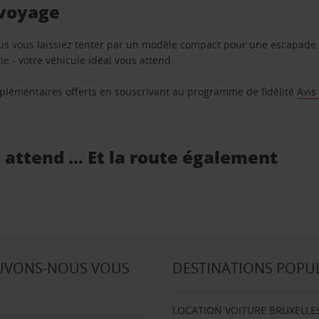
 voyage
us vous laissiez tenter par un modèle compact pour une escapade 
e - votre véhicule idéal vous attend.
supplémentaires offerts en souscrivant au programme de fidélité
Avis
s attend … Et la route également
UVONS-NOUS VOUS
DESTINATIONS POPU
LOCATION VOITURE BRUXELLE