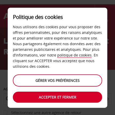
Politique des cookies
Menu
Nous utilisons des cookies pour vous proposer des
Welcome
offres personnalisées, pour des raisons analytiques
to
Location de voiture Kempt
et pour améliorer votre expérience sur notre site.
Avis
Nous partageons également nos données avec des
Road, Halifax
partenaires publicitaires et analytiques. Pour plus
d’informations, voir notre
politique de cookies
. En
cliquant sur ACCEPTER vous acceptez que nous
utilisions des cookies.
VOITURE
UTILITAIRE
GÉRER VOS PRÉFÉRENCES
AGENCE DE DÉPART
ACCEPTER ET FERMER
Sélectionnez une autre agence de retour