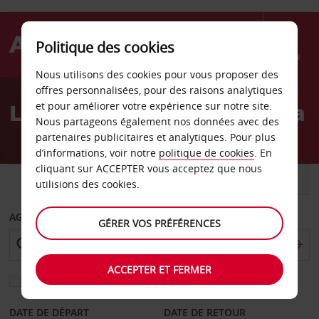
Politique des cookies
Menu
Nous utilisons des cookies pour vous proposer des
Welcome
offres personnalisées, pour des raisons analytiques
to
Location de voiture Vitoria
et pour améliorer votre expérience sur notre site.
Avis
Nous partageons également nos données avec des
partenaires publicitaires et analytiques. Pour plus
d’informations, voir notre
politique de cookies
. En
cliquant sur ACCEPTER vous acceptez que nous
VOITURE
UTILITAIRE
utilisions des cookies.
AGENCE DE DÉPART
GÉRER VOS PRÉFÉRENCES
ACCEPTER ET FERMER
Sélectionnez une autre agence de retour
DATE DE DÉPART
DATE DE RETOUR